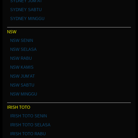
SYDNEY JUM’AT
SYDNEY SABTU
SYDNEY MINGGU
NSW
NSW SENIN
NSW SELASA
NSW RABU
NSW KAMIS
NSW JUM’AT
NSW SABTU
NSW MINGGU
IRISH TOTO
IRISH TOTO SENIN
IRISH TOTO SELASA
IRISH TOTO RABU