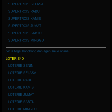
SUPERTROIS SELASA
SUPERTROIS RABU
SUPERTROIS KAMIS
SUPERTROIS JUMAT
SUPERTROIS SABTU
SUPERTROIS MINGGU
Situs togel hongkong dan agen siejie online
LOTERIE4D
LOTERIE SENIN
LOTERIE SELASA
LOTERIE RABU
LOTERIE KAMIS
LOTERIE JUMAT
LOTERIE SABTU
LOTERIE MINGGU