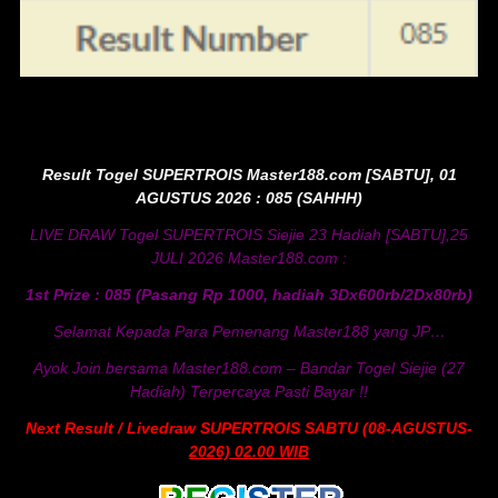
Result Togel SUPERTROIS Master188.com [SABTU], 01
AGUSTUS 2026 : 085 (SAHHH)
LIVE DRAW Togel SUPERTROIS Siejie 23 Hadiah [SABTU],25
JULI 2026 Master188.com :
1st Prize : 085 (Pasang Rp 1000, hadiah 3Dx600rb/2Dx80rb)
Selamat Kepada Para Pemenang Master188 yang JP…
Ayok Join bersama Master188.com – Bandar Togel Siejie (27
Hadiah) Terpercaya Pasti Bayar !!
Next Result / Livedraw SUPERTROIS SABTU (08-AGUSTUS-
2026) 02.00 WIB