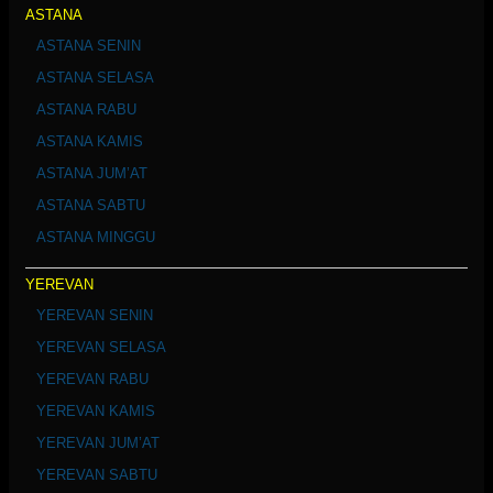
ASTANA
ASTANA SENIN
ASTANA SELASA
ASTANA RABU
ASTANA KAMIS
ASTANA JUM’AT
ASTANA SABTU
ASTANA MINGGU
YEREVAN
YEREVAN SENIN
YEREVAN SELASA
YEREVAN RABU
YEREVAN KAMIS
YEREVAN JUM’AT
YEREVAN SABTU