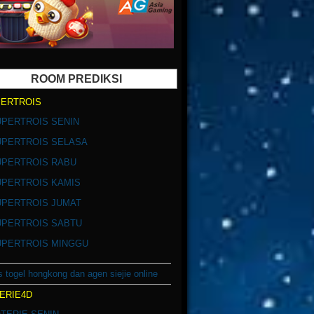
ROOM PREDIKSI
ERTROIS
UPERTROIS SENIN
UPERTROIS SELASA
UPERTROIS RABU
UPERTROIS KAMIS
UPERTROIS JUMAT
UPERTROIS SABTU
UPERTROIS MINGGU
s togel hongkong dan agen siejie online
ERIE4D