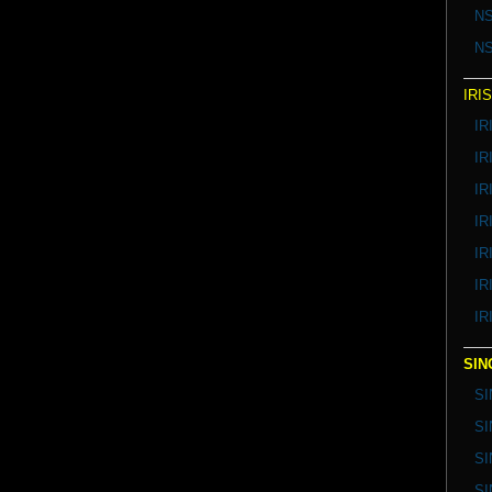
N
N
IRI
IR
IR
IR
IR
IR
IR
IR
SIN
S
S
S
S