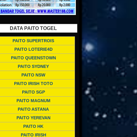
DATA PAITO TOGEL
PAITO SUPERTROIS
PAITO LOTERIE4D
PAITO QUEENSTOWN
PAITO SYDNEY
PAITO NSW
PAITO IRISH TOTO
PAITO SGP
PAITO MAGNUM
PAITO ASTANA
PAITO YEREVAN
PAITO HK
PAITO IRISH