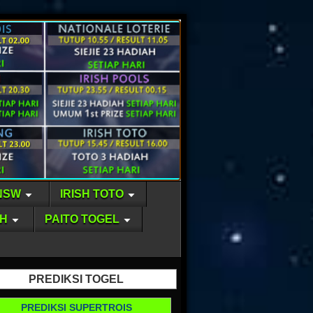
NSW
IRISH TOTO
SH
PAITO TOGEL
PREDIKSI TOGEL
PREDIKSI SUPERTROIS