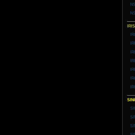
N
N
IRI
IR
IR
IR
IR
IR
IR
IR
SIN
S
S
S
S