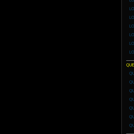
LO
LO
LO
LO
LO
LO
L
QU
Q
Q
Q
Q
Q
Q
Q