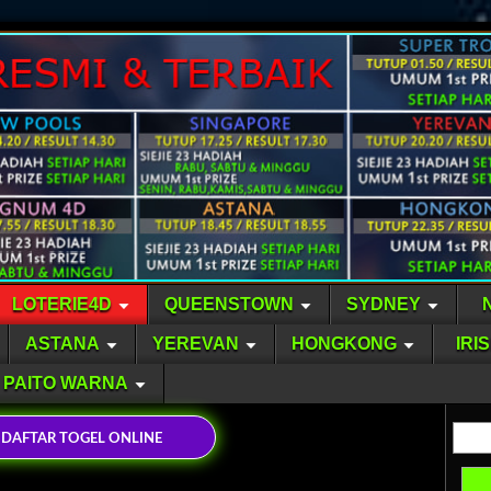
LOTERIE4D
QUEENSTOWN
SYDNEY
ASTANA
YEREVAN
HONGKONG
IRI
PAITO WARNA
DAFTAR TOGEL ONLINE