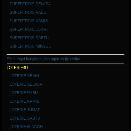
SUPERTROIS SELASA
SUPERTROIS RABU
SUPERTROIS KAMIS
SUPERTROIS JUMAT
SUPERTROIS SABTU
SUPERTROIS MINGGU
Situs togel hongkong dan agen siejie online
LOTERIE4D
LOTERIE SENIN
LOTERIE SELASA
LOTERIE RABU
LOTERIE KAMIS
LOTERIE JUMAT
LOTERIE SABTU
LOTERIE MINGGU