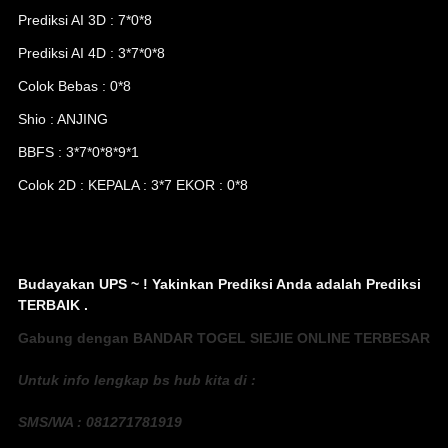
Prediksi AI 3D : 7*0*8
Prediksi AI 4D : 3*7*0*8
Colok Bebas : 0*8
Shio : ANJING
BBFS : 3*7*0*8*9*1
Colok 2D : KEPALA : 3*7 EKOR : 0*8
Budayakan UPS ~ ! Yakinkan Prediksi Anda adalah Prediksi
TERBAIK .
Gabung dengan BANDAR TOGEL SIEJIE ONLINE TERBESAR
Untuk info lengkap bs hub kita di :
SMS/WA : 081271781919