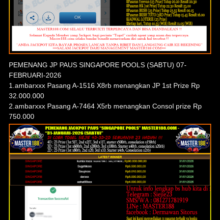
PEMENANG JP PAUS SINGAPORE POOLS (SABTU) 07-
FEBRUARI-2026
1.ambarxxx Pasang A-1516 X8rb menangkan JP 1st Prize Rp
32.000.000
2.ambarxxx Pasang A-7464 X5rb menangkan Consol prize Rp
750.000