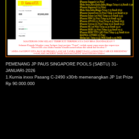
PEMENANG JP PAUS SINGAPORE POOLS (SABTU) 31-
JANUARI-2026
1.Kurnia inxxx Pasang C-2490 x30rb memenangkan JP 1st Prize
Rp 90.000.000