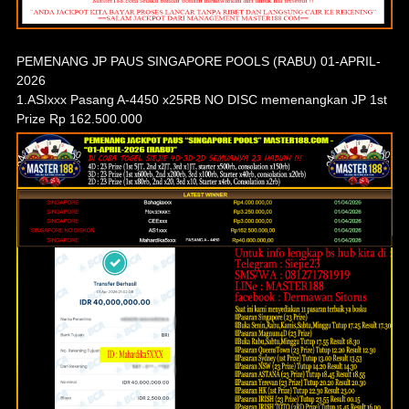
PEMENANG JP PAUS SINGAPORE POOLS (RABU) 01-APRIL-
2026
1.ASIxxx Pasang A-4450 x25RB NO DISC memenangkan JP 1st
Prize Rp 162.500.000