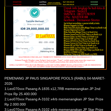
PEMENANG JP PAUS SINGAPORE POOLS (RABU) 04-MARET-
2026
1.Leo070xxx Pasang A-1835 x12,7RB memenangkan JP 2nd
Prize Rp 25.400.000
2.Leo070xxx Pasang A-3102 x4rb memenangkan JP Star Prize
Rp 2.000.000
3.Leo070xxx Pasang A-3102 x4rb memenangkan JP Star Prize