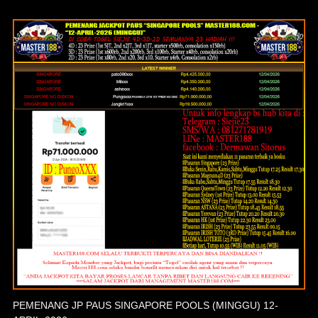
PEMENANG JP PAUS SINGAPORE POOLS (MINGGU) 12-