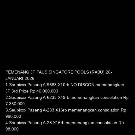
PEMENANG JP PAUS SINGAPORE POOLS (RABU) 28-
JANUARI-2026
1.Saupixxx Pasang A-9683 X10rb NO DISCON memenangkan
JP 3rd Prize Rp 40.000.000
2.Saupixxx Pasang A-6233 X49rb memenangkan consolation Rp
7.350.000
3.Saupixxx Pasang A-233 X16rb memenangkan consolation Rp
980.000
4.Saupixxx Pasang A-23 X16rb memenangkan consolation Rp
98.000