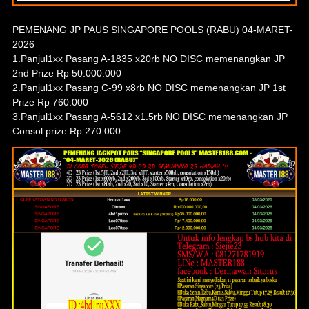
PEMENANG JP PAUS SINGAPORE POOLS (RABU) 04-MARET-
2026
1.Panjul1xx Pasang A-1835 x20rb NO DISC memenangkan JP
2nd Prize Rp 50.000.000
2.Panjul1xx Pasang C-99 x8rb NO DISC memenangkan JP 1st
Prize Rp 760.000
3.Panjul1xx Pasang A-5612 x1.5rb NO DISC memenangkan JP
Consol prize Rp 270.000