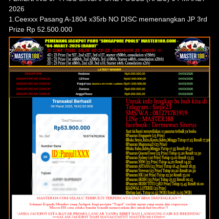
2026
1.Ceexxx Pasang A-1804 x35rb NO DISC memenangkan JP 3rd
Prize Rp 52.500.000