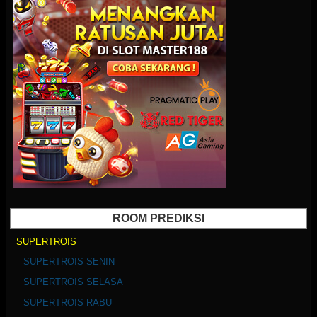
ROOM PREDIKSI
SUPERTROIS
SUPERTROIS SENIN
SUPERTROIS SELASA
SUPERTROIS RABU