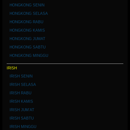
HONGKONG SENIN
HONGKONG SELASA
HONGKONG RABU
HONGKONG KAMIS
HONGKONG JUMAT
HONGKONG SABTU
HONGKONG MINGGU
IRISH
IRISH SENIN
IRISH SELASA
IRISH RABU
IRISH KAMIS
IRISH JUM’AT
IRISH SABTU
IRISH MINGGU