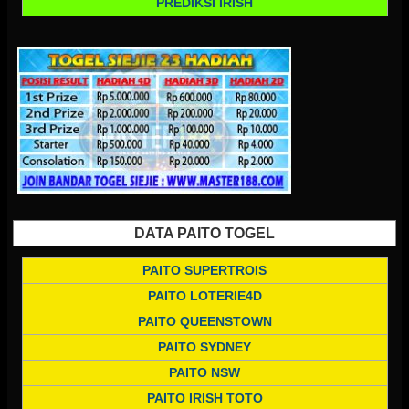
PREDIKSI IRISH
DATA PAITO TOGEL
PAITO SUPERTROIS
PAITO LOTERIE4D
PAITO QUEENSTOWN
PAITO SYDNEY
PAITO NSW
PAITO IRISH TOTO