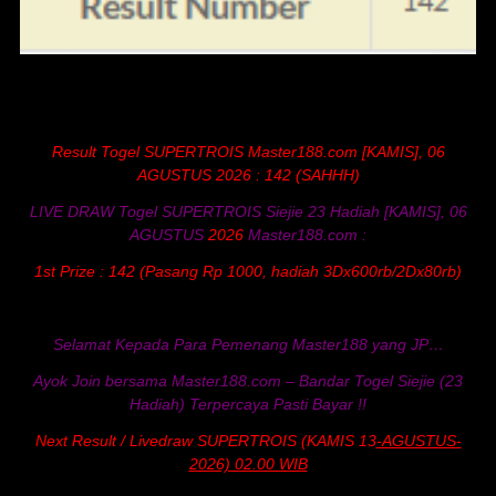
Result Togel SUPERTROIS Master188.com [KAMIS], 06
AGUSTUS 2026 : 142 (SAHHH)
LIVE DRAW Togel SUPERTROIS Siejie 23 Hadiah [KAMIS], 06
AGUSTUS
2026
Master188.com :
1st Prize : 142 (Pasang Rp 1000, hadiah 3Dx600rb/2Dx80rb
)
Selamat Kepada Para Pemenang Master188 yang JP…
Ayok Join bersama Master188.com – Bandar Togel Siejie (23
Hadiah) Terpercaya Pasti Bayar !!
Next Result / Livedraw SUPERTROIS (KAMIS 13
-AGUSTUS
-
2026) 02.00 WIB