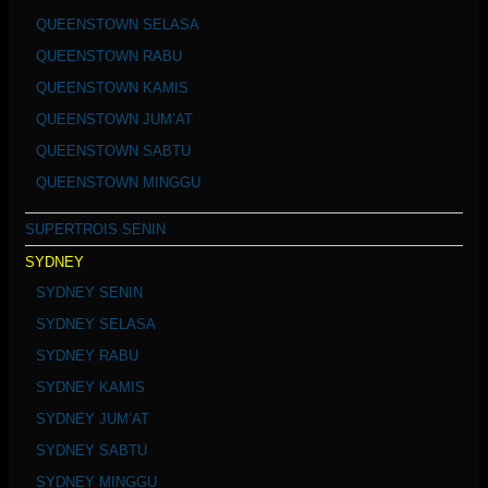
QUEENSTOWN SELASA
QUEENSTOWN RABU
QUEENSTOWN KAMIS
QUEENSTOWN JUM’AT
QUEENSTOWN SABTU
QUEENSTOWN MINGGU
SUPERTROIS SENIN
SYDNEY
SYDNEY SENIN
SYDNEY SELASA
SYDNEY RABU
SYDNEY KAMIS
SYDNEY JUM’AT
SYDNEY SABTU
SYDNEY MINGGU