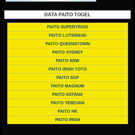
DATA PAITO TOGEL
PAITO SUPERTROIS
PAITO LOTERIE4D
PAITO QUEENSTOWN
PAITO SYDNEY
PAITO NSW
PAITO IRISH TOTO
PAITO SGP
PAITO MAGNUM
PAITO ASTANA
PAITO YEREVAN
PAITO HK
PAITO IRISH
l