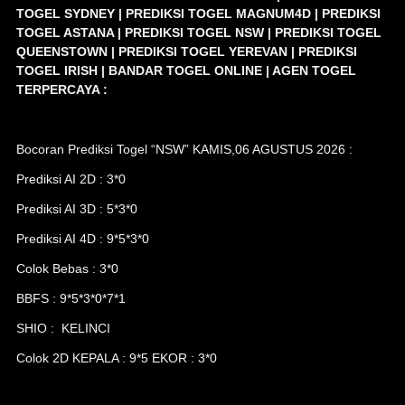
TOGEL SYDNEY | PREDIKSI TOGEL MAGNUM4D | PREDIKSI
TOGEL ASTANA | PREDIKSI TOGEL NSW | PREDIKSI TOGEL
QUEENSTOWN | PREDIKSI TOGEL YEREVAN | PREDIKSI
TOGEL IRISH | BANDAR TOGEL ONLINE | AGEN TOGEL
TERPERCAYA :
Bocoran Prediksi Togel “NSW” KAMIS,06 AGUSTUS 2026 :
Prediksi AI 2D : 3*0
Prediksi AI 3D : 5*3*0
Prediksi AI 4D : 9*5*3*0
Colok Bebas : 3*0
BBFS : 9*5*3*0*7*1
SHIO : KELINCI
Colok 2D KEPALA : 9*5 EKOR : 3*0