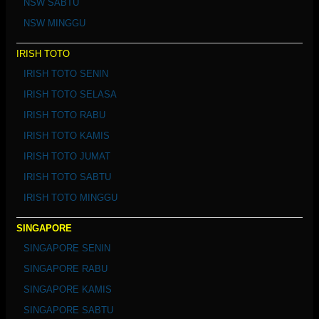
NSW SABTU
NSW MINGGU
IRISH TOTO
IRISH TOTO SENIN
IRISH TOTO SELASA
IRISH TOTO RABU
IRISH TOTO KAMIS
IRISH TOTO JUMAT
IRISH TOTO SABTU
IRISH TOTO MINGGU
SINGAPORE
SINGAPORE SENIN
SINGAPORE RABU
SINGAPORE KAMIS
SINGAPORE SABTU