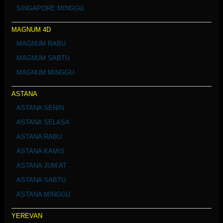
SINGAPORE MINGGU
MAGNUM 4D
MAGNUM RABU
MAGNUM SABTU
MAGNUM MINGGU
ASTANA
ASTANA SENIN
ASTANA SELASA
ASTANA RABU
ASTANA KAMIS
ASTANA JUM’AT
ASTANA SABTU
ASTANA MINGGU
YEREVAN