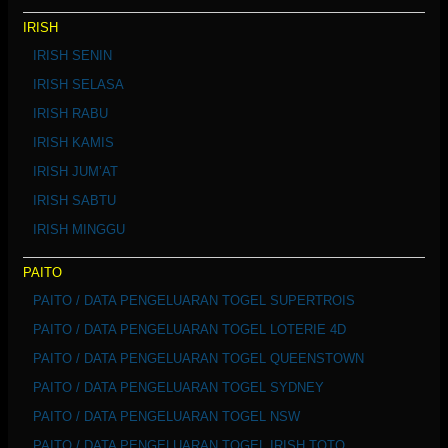
IRISH
IRISH SENIN
IRISH SELASA
IRISH RABU
IRISH KAMIS
IRISH JUM’AT
IRISH SABTU
IRISH MINGGU
PAITO
PAITO / DATA PENGELUARAN TOGEL SUPERTROIS
PAITO / DATA PENGELUARAN TOGEL LOTERIE 4D
PAITO / DATA PENGELUARAN TOGEL QUEENSTOWN
PAITO / DATA PENGELUARAN TOGEL SYDNEY
PAITO / DATA PENGELUARAN TOGEL NSW
PAITO / DATA PENGELUARAN TOGEL IRISH TOTO