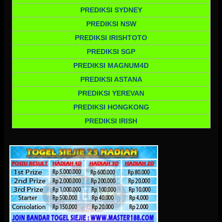
PREDIKSI SYDNEY
PREDIKSI NSW
PREDIKSI IRISHTOTO
PREDIKSI SGP
PREDIKSI MAGNUM4D
PREDIKSI ASTANA
PREDIKSI YEREVAN
PREDIKSI HONGKONG
PREDIKSI IRISH